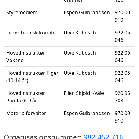
Styremedlem
Espen Gulbrandsen
970 00
910
Leder teknisk komite
Uwe Kubosch
922 06
046
Hovedinstruktør
Uwe Kubosch
922 06
Voksne
046
Hovedinstruktør Tiger
Uwe Kubosch
922 06
(10-14 år)
046
Hovedinstruktør
Ellen Skjold Kvåle
920 95
Panda (6-9 år)
703
Materialforvalter
Espen Gulbrandsen
970 00
910
Organisasjonsnummer:
982 452 716