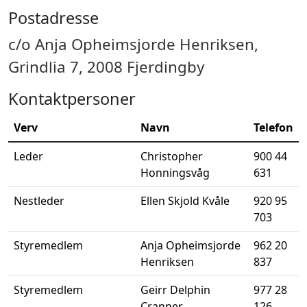
Postadresse
c/o Anja Opheimsjorde Henriksen,
Grindlia 7, 2008 Fjerdingby
Kontaktpersoner
Verv
Navn
Telefon
Leder
Christopher
900 44
Honningsvåg
631
Nestleder
Ellen Skjold Kvåle
920 95
703
Styremedlem
Anja Opheimsjorde
962 20
Henriksen
837
Styremedlem
Geirr Delphin
977 28
Cranner
126